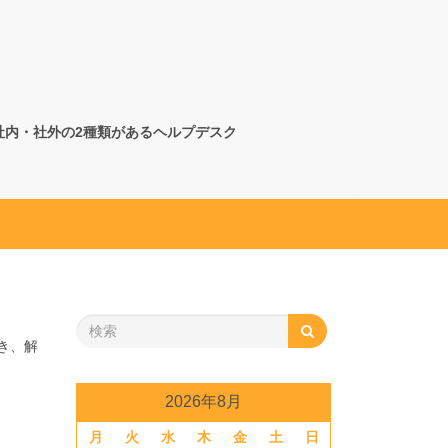
社内・社外の2種類があるヘルプデスク
き、解
2026年8月
月
火
水
木
金
土
日